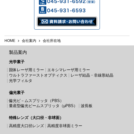
HOME
会社案内
会社所在地
製品案内
光学素子
固体レーザ用ミラー
エキシマレーザ用ミラー
ウルトラファーストオプティクス
レーザ結晶・非線形結晶
光学フィルタ
偏光素子
偏光ビ－ムスプリッタ（PBS）
量産型偏光ビームスプリッタ（μPBS）
波長板
特殊レンズ（大口径・非球面）
高精度大口径レンズ
高精度非球面ミラー