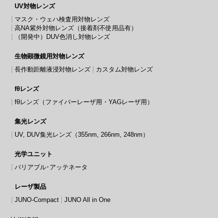
UV対物レンズ
マスク・ウェハ検査用対物レンズ
高NA紫外対物レンズ（接着剤不使用品有）
（開発中）DUV色消し対物レンズ
生物顕微鏡用対物レンズ
長作動距離液浸対物レンズ
カスタム対物レンズ
fθレンズ
fθレンズ（ファイバーレーザ用・YAGレーザ用）
集光レンズ
UV, DUV集光レンズ（355nm, 266nm, 248nm）
光学ユニット
バリアブル･アッテネータ
レーザ製品
JUNO-Compact
JUNO All in One